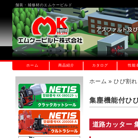
舗装・補修材のエムケービルド
ホーム
商品紹介
カタログ
性能
»
ホーム
ひび割れ
集塵機能付ひ
道路カッター 